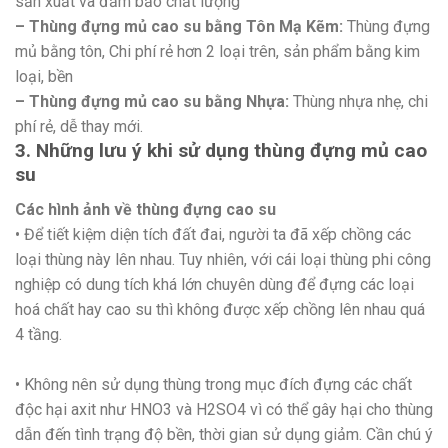
sản xuất và đảm bảo chất lượng
– Thùng đựng mủ cao su bằng Tôn Mạ Kẽm:
Thùng đựng
mủ bằng tôn, Chi phí rẻ hơn 2 loại trên, sản phẩm bằng kim
loại, bền
– Thùng đựng mủ cao su bằng Nhựa:
Thùng nhựa nhẹ, chi
phí rẻ, dễ thay mới.
3. Những lưu ý khi sử dụng thùng đựng mủ cao
su
Các hình ảnh về thùng đựng cao su
• Để tiết kiệm diện tích đất đai, người ta đã xếp chồng các
loại thùng này lên nhau. Tuy nhiên, với cái loại thùng phi công
nghiệp có dung tích khá lớn chuyên dùng để đựng các loại
hoá chất hay cao su thì không được xếp chồng lên nhau quá
4 tầng.
• Không nên sử dụng thùng trong mục đích đựng các chất
độc hại axit như HNO3 và H2SO4 vì có thể gây hại cho thùng
dẫn đến tình trạng độ bền, thời gian sử dụng giảm. Cần chú ý