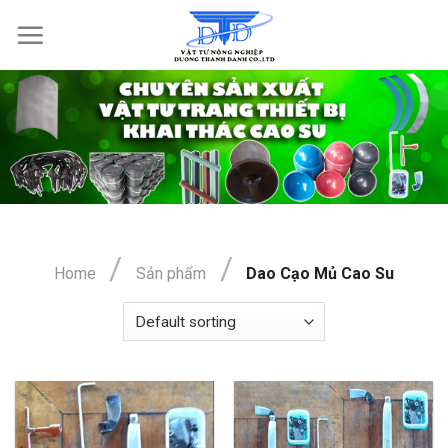
Skip
to
content
/
/
Home
Sản phẩm
Dao Cạo Mủ Cao Su