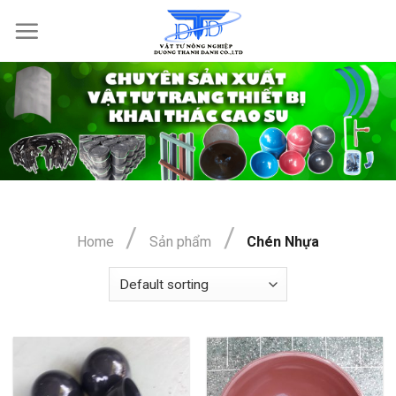
Skip
to
content
/
/
Home
Sản phẩm
Chén Nhựa