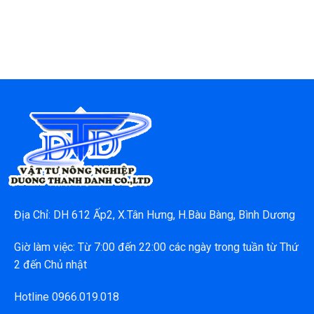
Địa Chỉ: DH 612 Ấp2, X.Tân Hưng, H.Bàu Bàng, Bình Dương
Giờ làm việc: Từ 7:00 đến 22:00 các ngày trong tuần từ Thứ
2 đến Chủ nhật
Hotline 0966.019.018