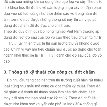
độ sâu của miệng khi sử dụng dao cạo lớp vỏ cây. Theo các
nhà khoa học thì để thu về sản lượng nhựa cây ổn định phải
dựa vào số tuổi cũng như thời điểm cạo vỏ trong năm để
tính toán. Khi có được những thông số này thì chỉ việc sử
dụng đót chấm để đo đạc cho chính xác.
Theo đó quy định của bộ nông nghiệp Việt Nam thường áp
dụng đối với độ sâu của lớp vỏ cạo theo tiêu chuẩn từ 1.1li
→ 1.5li. Tuy nhiên thực tế thì sản lượng thu về không được
cao. Chính vì vậy mà tiêu chuẩn mới được áp dụng cho toàn
ngành khai thác sẽ là 1li → 1.3li dành cho độ sâu của lớp vỏ
cạo.
3. Thông số kỹ thuật của công cụ đót chấm
– Do nhu cầu tăng cao nên trên thị trường xuất hiện rất nhiều
loại cũng như mẫu mã công cụ đót chấm kỹ thuật. Theo đó
để giảm giá thành thì thành phần làm nên đót chấm sẽ bị
thay đổi nên các bạn phải cực kỳ chú ý. Theo đó chất liệu
được nhà khoa học khuyến cáo phải là Inox 304 chống gỉ