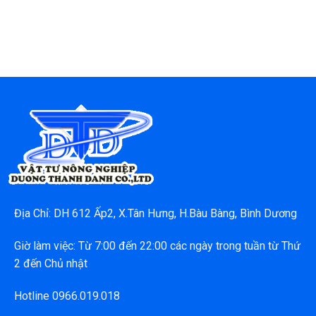
Địa Chỉ: DH 612 Ấp2, X.Tân Hưng, H.Bàu Bàng, Bình Dương
Giờ làm việc: Từ 7:00 đến 22:00 các ngày trong tuần từ Thứ
2 đến Chủ nhật
Hotline 0966.019.018